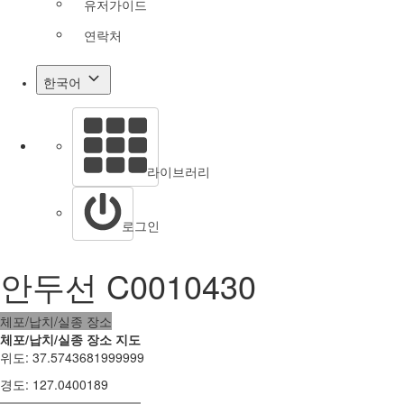
유저가이드
연락처
한국어
라이브러리
로그인
안두선 C0010430
체포/납치/실종 장소
체포/납치/실종 장소 지도
위도
:
37.5743681999999
경도
:
127.0400189