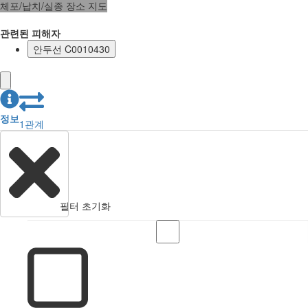
체포/납치/실종 장소 지도
관련된 피해자
안두선 C0010430
정보
1
관계
필터 초기화