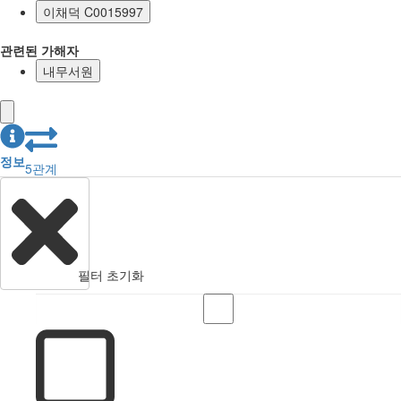
이채덕 C0015997
관련된 가해자
내무서원
정보
5
관계
필터 초기화