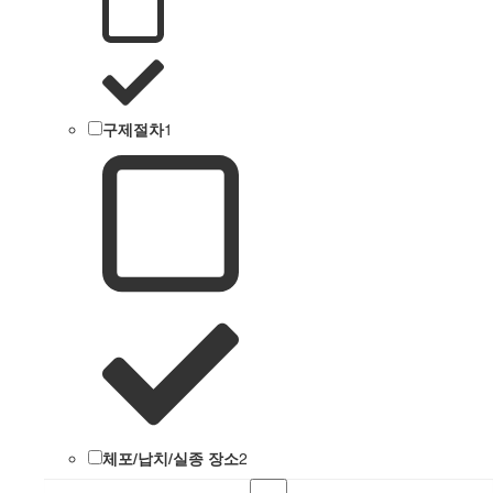
구제절차
1
체포/납치/실종 장소
2