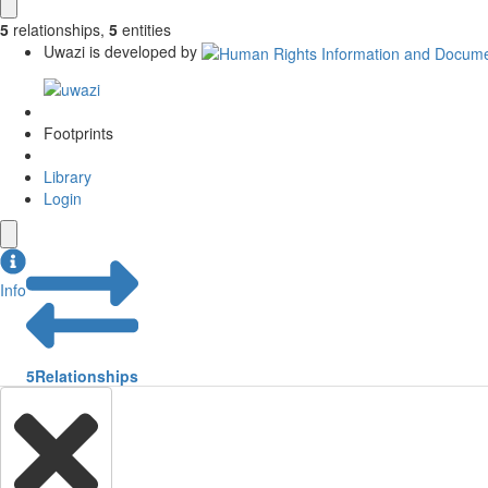
5
relationships
,
5
entities
Uwazi is developed by
Footprints
Library
Login
Info
5
Relationships