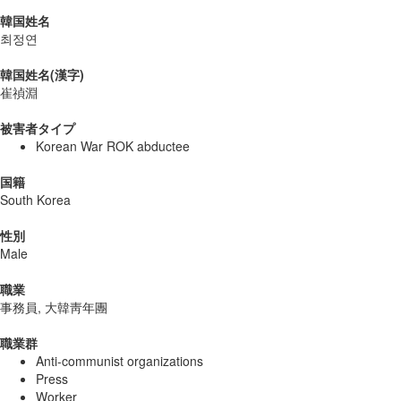
韓国姓名
최정연
韓国姓名(漢字)
崔禎淵
被害者タイプ
Korean War ROK abductee
国籍
South Korea
性別
Male
職業
事務員, 大韓靑年團
職業群
Anti-communist organizations
Press
Worker